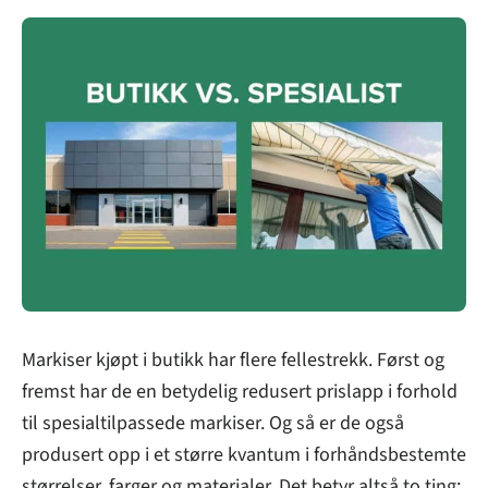
Markiser kjøpt i butikk har flere fellestrekk. Først og
fremst har de en betydelig redusert prislapp i forhold
til spesialtilpassede markiser. Og så er de også
produsert opp i et større kvantum i forhåndsbestemte
størrelser, farger og materialer. Det betyr altså to ting: