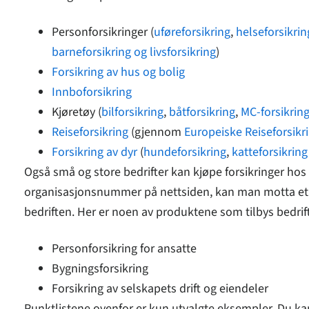
Personforsikringer (
uføreforsikring
,
helseforsikrin
barneforsikring og livsforsikring
)
Forsikring av hus og bolig
Innboforsikring
Kjøretøy (
bilforsikring
,
båtforsikring
,
MC-forsikrin
Reiseforsikring
(gjennom
Europeiske Reiseforsikr
Forsikring av dyr
(
hundeforsikring
,
katteforsikring
Også små og store bedrifter kan kjøpe forsikringer hos 
organisasjonsnummer på nettsiden, kan man motta et f
bedriften. Her er noen av produktene som tilbys bedrift
Personforsikring for ansatte
Bygningsforsikring
Forsikring av selskapets drift og eiendeler
Punktlistene ovenfor er kun utvalgte eksempler. Du ka