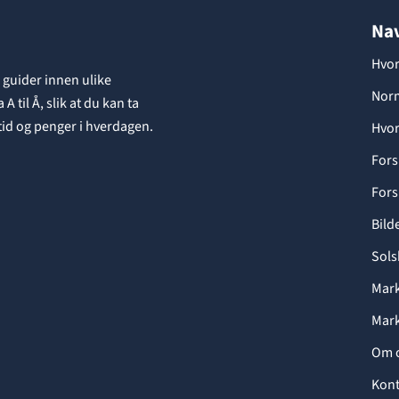
Nav
Hvor
 guider innen ulike
Norm
 til Å, slik at du kan ta
 tid og penger i hverdagen.
Hvor
Fors
Fors
Bild
Sols
Mark
Mark
Om 
Kont