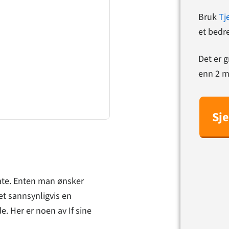
o
Bruk
Tj
et bedre
Det er g
enn 2 mi
Sj
ivate. Enten man ønsker
et sannsynligvis en
de. Her er noen av If sine