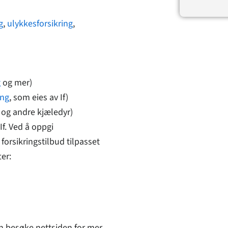
g
,
ulykkesforsikring
,
g
og mer)
ing
, som eies av If)
og andre kjæledyr)
If. Ved å oppgi
orsikringstilbud tilpasset
er:
n besøke nettsiden for mer