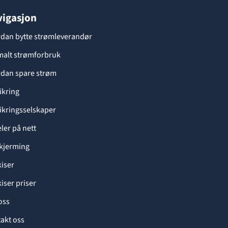
igasjon
dan bytte strømleverandør
alt strømforbruk
dan spare strøm
ikring
ikringsselskaper
eler på nett
kjerming
iser
iser priser
oss
akt oss