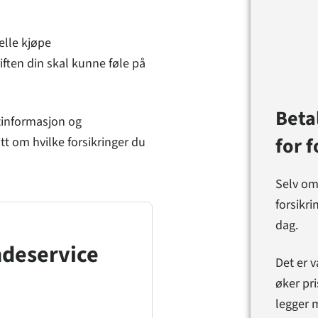
elle kjøpe
iften din skal kunne føle på
Beta
tinformasjon og
for 
tt om hvilke forsikringer du
Selv om
forsikri
dag.
ndeservice
Det er v
øker pri
legger m